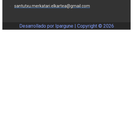
santutxu.merkatari.elkartea@gmail.com
Desarrollado por Ipargune | Copyright ©
2026