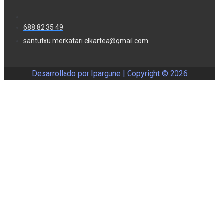
688 82 35 49
santutxu.merkatari.elkartea@gmail.com
Desarrollado por Ipargune | Copyright ©
2026