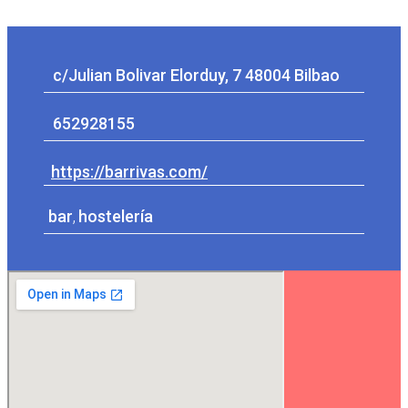
c/Julian Bolivar Elorduy, 7 48004 Bilbao
652928155
https://barrivas.com/
bar
,
hostelería