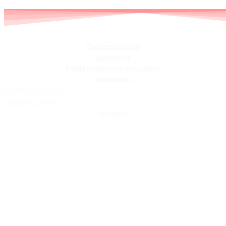
Skip
to
content
Quiénes somos
Beneficios
Establecimientos asociados
Actividades
Nuestras Noticias
Nuestros Eventos
Contacto
BAR RIVAS