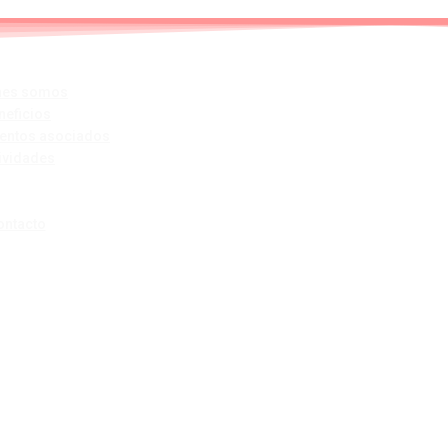
nes somos
neficios
ientos asociados
ividades
ontacto
R SNOOPY