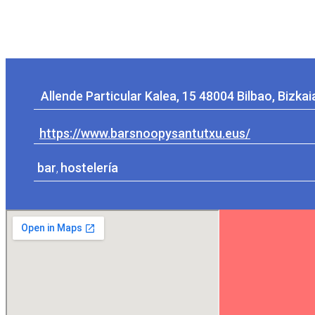
Allende Particular Kalea, 15 48004 Bilbao, Bizkai
https://www.barsnoopysantutxu.eus/
bar
,
hostelería