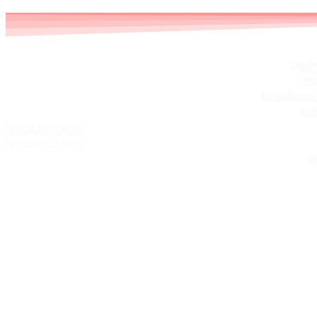
Skip
to
content
Quié
Be
Establecim
Act
Nuestras Noticias
Nuestros Eventos
C
BA