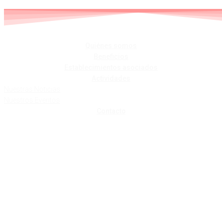
Skip
to
content
Quiénes somos
Beneficios
Establecimientos asociados
Actividades
Nuestras Noticias
Nuestros Eventos
Contacto
BIKOITZ