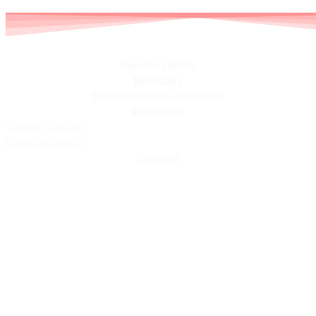
Skip
to
content
Quiénes somos
Beneficios
Establecimientos asociados
Actividades
Nuestras Noticias
Nuestros Eventos
Contacto
CHARCUTERIA
MURIAS