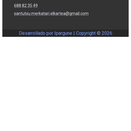
688 82 35 49
santutxu.merkatari.elkartea@gmail.com
Desarrollado por Ipargune | Copyright ©
2026