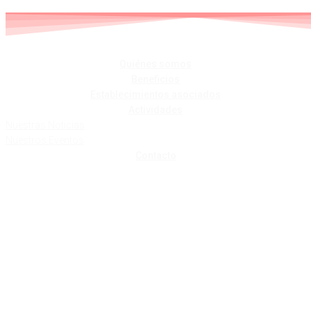
Skip
to
content
Quiénes somos
Beneficios
Establecimientos asociados
Actividades
Nuestras Noticias
Nuestros Eventos
Contacto
COLCHONERIA
MILUNA FLEX