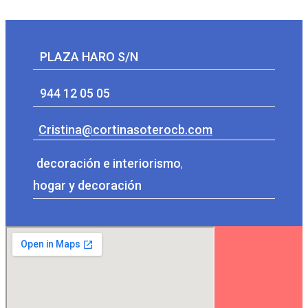
PLAZA HARO S/N
944 12 05 05
Cristina@cortinasoterocb.com
decoración e interiorismo
,
hogar y decoración