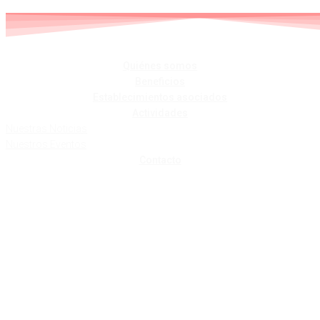
Skip
to
content
Quiénes somos
Beneficios
Establecimientos asociados
Actividades
Nuestras Noticias
Nuestros Eventos
Contacto
CORTINAS OTERO