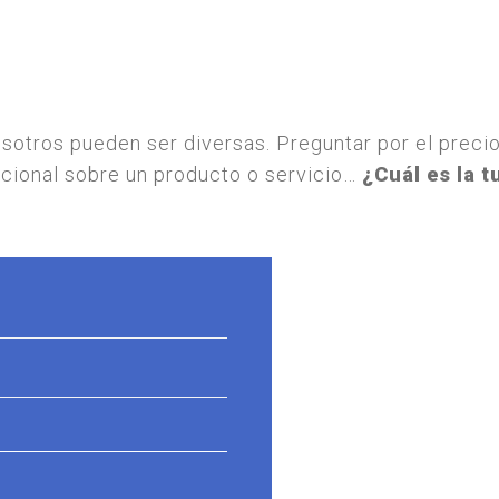
otros pueden ser diversas. Preguntar por el preci
icional sobre un producto o servicio…
¿Cuál es la t