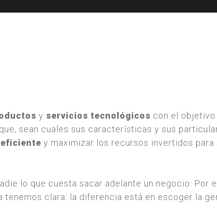
roductos
y
servicios tecnológicos
con el objetivo
que, sean cuales sus características y sus particul
eficiente
y maximizar los recursos invertidos para
ie lo que cuesta sacar adelante un negocio. Por e
a tenemos clara: la diferencia está en escoger la ge