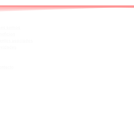
nes somos
neficios
ientos asociados
ividades
ontacto
STOM TPV