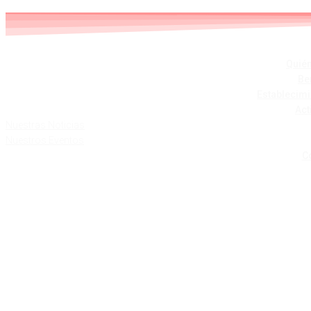
Skip
to
content
Quié
Be
Establecim
Act
Nuestras Noticias
Nuestros Eventos
C
CU