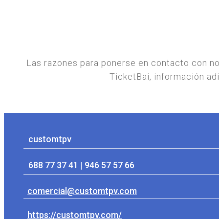
Las razones para ponerse en contacto con nos
TicketBai, información ad
customtpv
688 77 37 41 | 946 57 57 66
comercial@customtpv.com
https://customtpv.com/