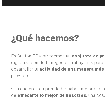
¿Qué hacemos?
En CustomTPV ofrecemos un
conjunto de p
digitalización de tu negocio. Trabajamos para 
desarrollar tu
actividad de una manera más 
proyecto.
•
Tú qué eres emprendedor sabes mejor que nad
de
ofrecerte lo mejor de nosotros
, una cos