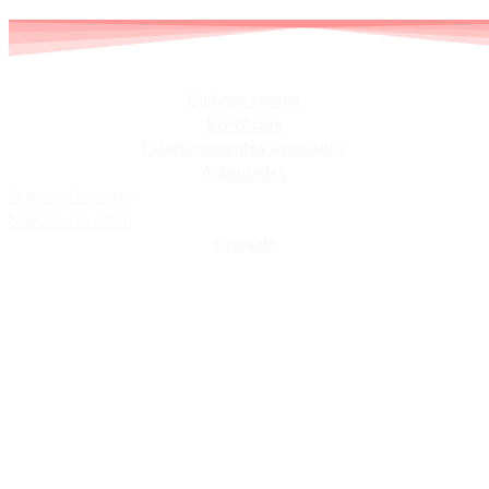
Skip
to
content
Quiénes somos
Beneficios
Establecimientos asociados
Actividades
Nuestras Noticias
Nuestros Eventos
Contacto
ESCUELA DE
BALLET TAMARA