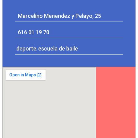
Marcelino Menendez y Pelayo, 25
616 01 19 70
deporte
,
escuela de baile