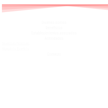
Skip
to
content
Quiénes somos
Beneficios
Establecimientos asociados
Actividades
Nuestras Noticias
Nuestros Eventos
Contacto
GALA