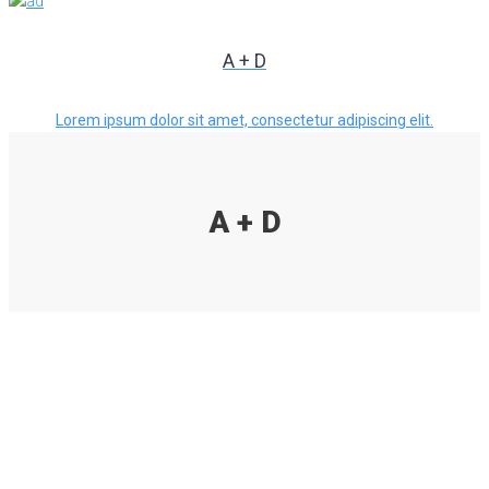
A + D
Lorem ipsum dolor sit amet, consectetur adipiscing elit.
A + D