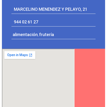
MARCELINO MENENDEZ Y PELAYO, 21
944 02 61 27
alimentación
,
frutería