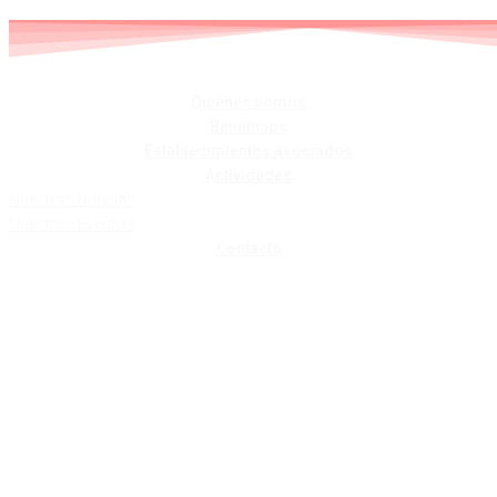
Skip
to
content
Quiénes somos
Beneficios
Establecimientos asociados
Actividades
Nuestras Noticias
Nuestros Eventos
Contacto
HORTIFRUTA
OTERO