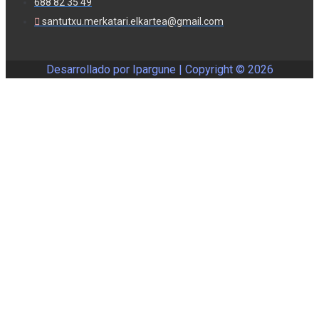
688 82 35 49
santutxu.merkatari.elkartea@gmail.com
Desarrollado por Ipargune | Copyright ©
2026