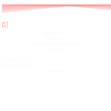
Skip
to
content
Quiénes somos
Beneficios
Establecimientos asociados
Actividades
Nuestras Noticias
Nuestros Eventos
Contacto
JUDITH RUIZ