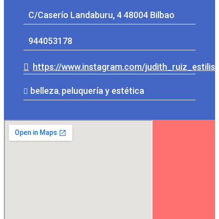
C/Caserío Landaburu, 4 48004 Bilbao
944053178
https://www.instagram.com/judith_ruiz_estilist
belleza
,
peluquería y estética