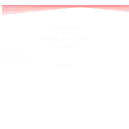
Skip
to
content
Quiénes somos
Beneficios
Establecimientos asociados
Actividades
Nuestras Noticias
Nuestros Eventos
Contacto
LAR ELMA