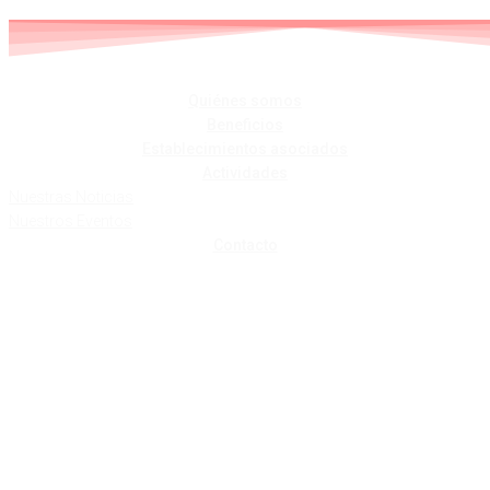
Skip
to
content
Quiénes somos
Beneficios
Establecimientos asociados
Actividades
Nuestras Noticias
Nuestros Eventos
Contacto
LENCERIA
ZURETZAT