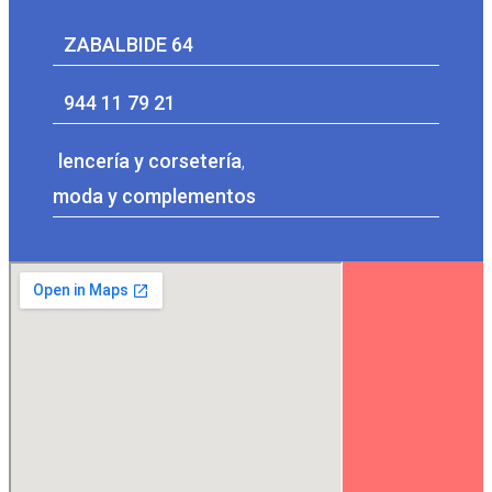
ZABALBIDE 64
944 11 79 21
lencería y corsetería
,
moda y complementos