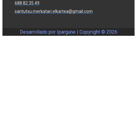
688 82 35 49
santutxu.merkatari.elkartea@gmail.com
Desarrollado por Ipargune | Copyright ©
2026