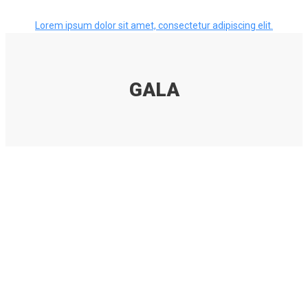
Lorem ipsum dolor sit amet, consectetur adipiscing elit.
GALA