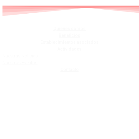
Skip
to
content
Quiénes somos
Beneficios
Establecimientos asociados
Actividades
Nuestras Noticias
Nuestros Eventos
Contacto
RESIDENCIA ANAI
ARTEAN