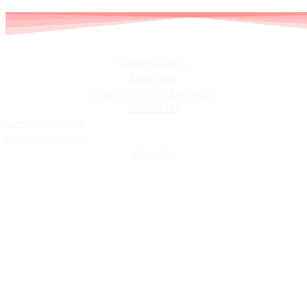
Skip
to
content
Quiénes somos
Beneficios
Establecimientos asociados
Actividades
Nuestras Noticias
Nuestros Eventos
Contacto
Residencia y
centro de día