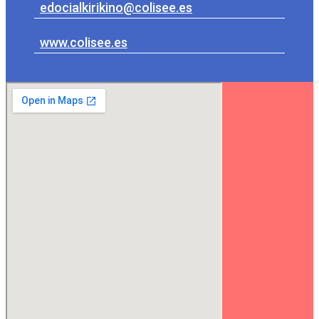
edocialkirikino@colisee.es
www.colisee.es