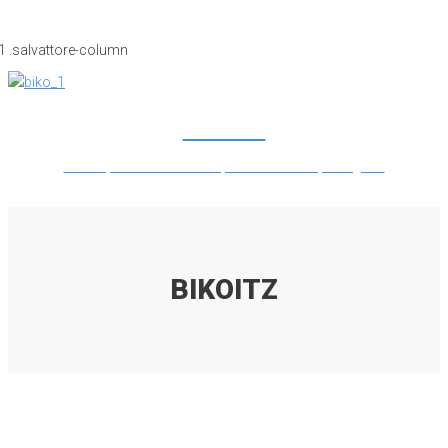
BIKOITZ
Lorem ipsum dolor sit amet, consectetur adipiscing elit.
BIKOITZ