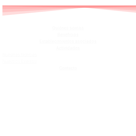
Skip
to
content
Quiénes somos
Beneficios
Establecimientos asociados
Actividades
Nuestras Noticias
Nuestros Eventos
Contacto
SANTUTXU
OBRAS