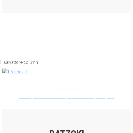
BATZOKI
Lorem ipsum dolor sit amet, consectetur adipiscing elit.