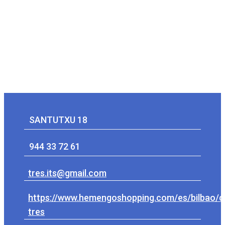
SANTUTXU 18
944 33 72 61
tres.its@gmail.com
https://www.hemengoshopping.com/es/bilbao/c
tres