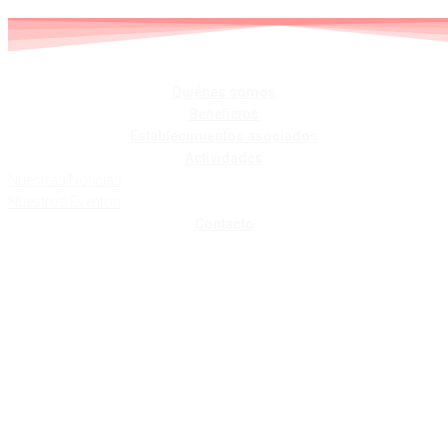
Skip
to
content
Quiénes somos
Beneficios
Establecimientos asociados
Actividades
Nuestras Noticias
Nuestros Eventos
Contacto
TRES