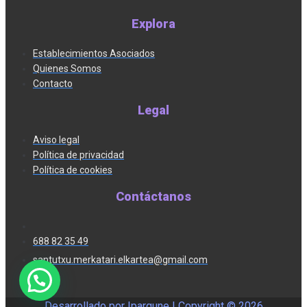
Explora
Establecimientos Asociados
Quienes Somos
Contacto
Legal
Aviso legal
Política de privacidad
Política de cookies
Contáctanos
688 82 35 49
santutxu.merkatari.elkartea@gmail.com
Desarrollado por Ipargune | Copyright ©
2026