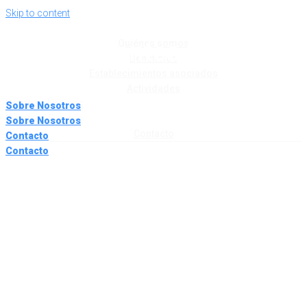
Skip to content
Comerciantes Santutxu
Quiénes somos
Beneficios
Establecimientos asociados
Actividades
Nuestras Noticias
Sobre Nosotros
Nuestros Eventos
Sobre Nosotros
Contacto
Contacto
Contacto