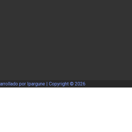
rrollado por Ipargune | Copyright ©
2026